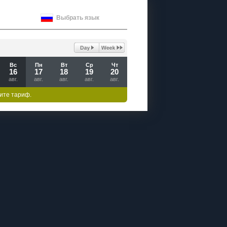
Выбрать язык
Вс
Пн
Вт
Ср
Чт
16
17
18
19
20
авг.
авг.
авг.
авг.
авг.
ите тариф.