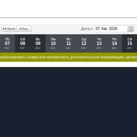
Дата с
Пт
Сб
Вс
Пн
Вт
Ср
Чт
Пт
Сб
07
08
09
10
11
12
13
14
15
авг.
авг.
авг.
авг.
авг.
авг.
авг.
авг.
авг.
забронировать номер или просмотреть дополнительную информацию, щелкн