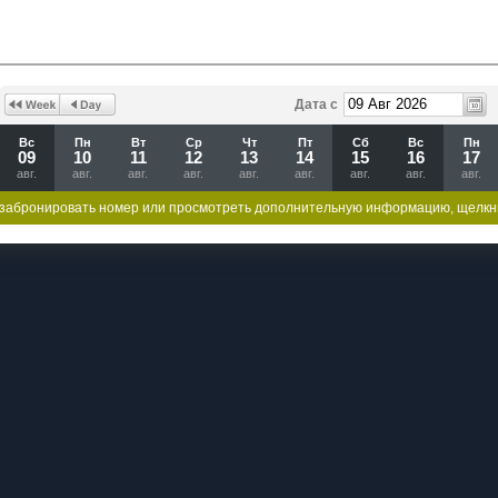
Дата с
Вс
Пн
Вт
Ср
Чт
Пт
Сб
Вс
Пн
09
10
11
12
13
14
15
16
17
авг.
авг.
авг.
авг.
авг.
авг.
авг.
авг.
авг.
забронировать номер или просмотреть дополнительную информацию, щелкн