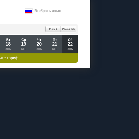
Выбрать язык
Вт
Ср
Чт
Пт
Сб
18
19
20
21
22
авг.
авг.
авг.
авг.
авг.
ите тариф.