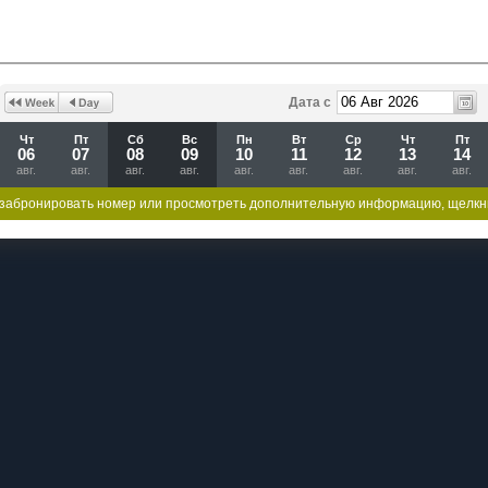
Дата с
Чт
Пт
Сб
Вс
Пн
Вт
Ср
Чт
Пт
06
07
08
09
10
11
12
13
14
авг.
авг.
авг.
авг.
авг.
авг.
авг.
авг.
авг.
забронировать номер или просмотреть дополнительную информацию, щелкн