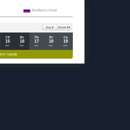
Выбрать язык
Сб
Вс
Пн
Вт
Ср
15
16
17
18
19
авг.
авг.
авг.
авг.
авг.
ите тариф.