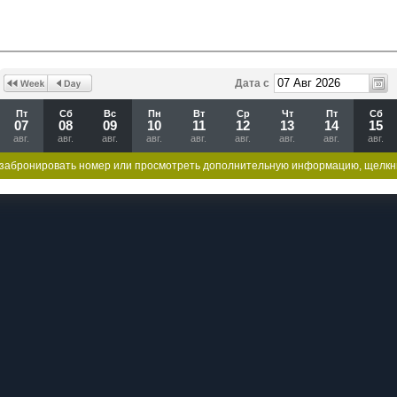
Дата с
Пт
Сб
Вс
Пн
Вт
Ср
Чт
Пт
Сб
07
08
09
10
11
12
13
14
15
авг.
авг.
авг.
авг.
авг.
авг.
авг.
авг.
авг.
забронировать номер или просмотреть дополнительную информацию, щелкн