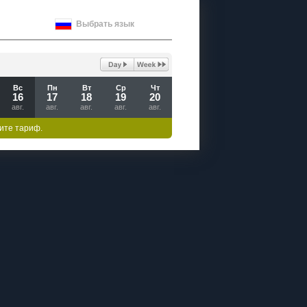
Выбрать язык
Вс
Пн
Вт
Ср
Чт
16
17
18
19
20
авг.
авг.
авг.
авг.
авг.
ите тариф.