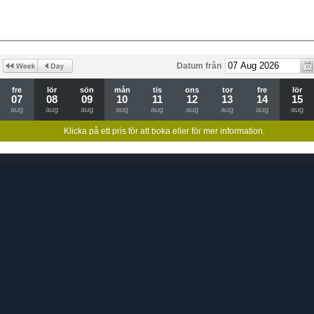
Datum från
fre
lör
sön
mån
tis
ons
tor
fre
lör
07
08
09
10
11
12
13
14
15
aug
aug
aug
aug
aug
aug
aug
aug
aug
Klicka på ett pris för att boka eller för mer information.