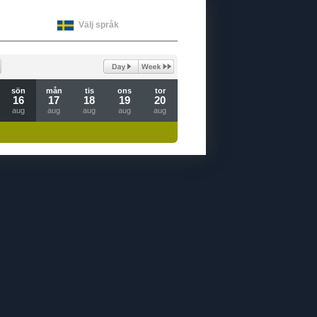
Välj språk
sön
mån
tis
ons
tor
16
17
18
19
20
aug
aug
aug
aug
aug