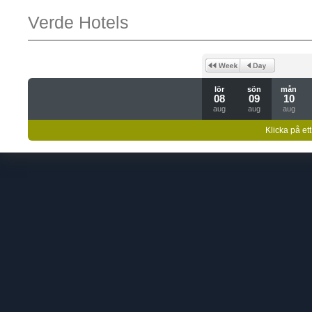
Verde Hotels
lör
sön
mån
08
09
10
aug
aug
aug
Klicka på ett