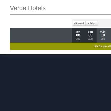
Verde Hotels
lör
sön
mån
08
09
10
aug
aug
aug
Klicka på ett