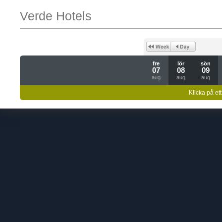
Verde Hotels
fre
lör
sön
07
08
09
aug
aug
aug
Klicka på ett