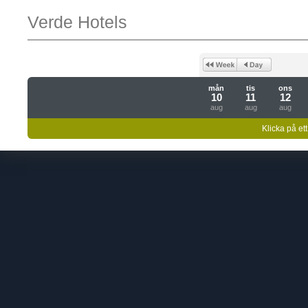
Verde Hotels
mån
tis
ons
10
11
12
aug
aug
aug
Klicka på ett