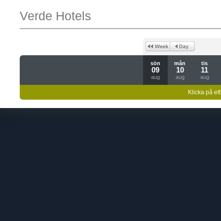
Verde Hotels
sön
mån
tis
09
10
11
aug
aug
aug
Klicka på ett