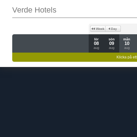
Verde Hotels
lör
sön
mån
08
09
10
aug
aug
aug
Klicka på ett