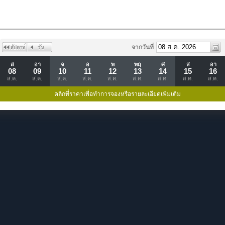
จากวันที่
ส
อา
จ
อ
พ
พฤ
ศ
ส
อา
08
09
10
11
12
13
14
15
16
ส.ค.
ส.ค.
ส.ค.
ส.ค.
ส.ค.
ส.ค.
ส.ค.
ส.ค.
ส.ค.
คลิกที่ราคาเพื่อทำการจองหรือรายละเอียดเพิ่มเติม