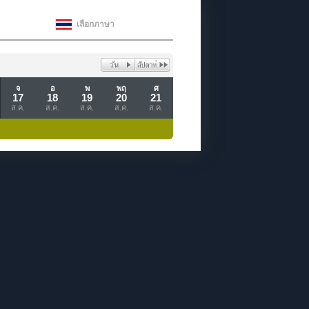
เลือกภาษา
จ
อ
พ
พฤ
ศ
17
18
19
20
21
ส.ค.
ส.ค.
ส.ค.
ส.ค.
ส.ค.