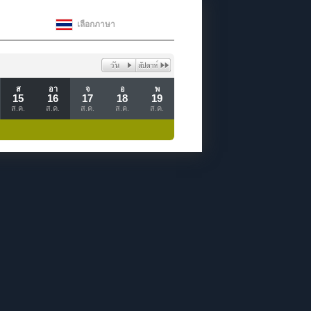
เลือกภาษา
ส
อา
จ
อ
พ
15
16
17
18
19
ส.ค.
ส.ค.
ส.ค.
ส.ค.
ส.ค.