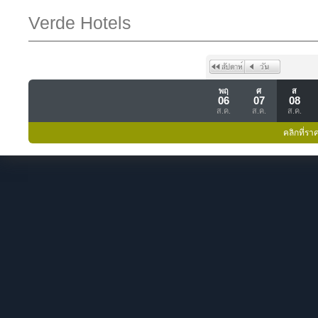
Verde Hotels
พฤ
ศ
ส
06
07
08
ส.ค.
ส.ค.
ส.ค.
คลิกที่รา