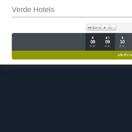
Verde Hotels
ส
อา
จ
08
09
10
ส.ค.
ส.ค.
ส.ค.
คลิกที่รา