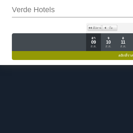
Verde Hotels
อา
จ
อ
09
10
11
ส.ค.
ส.ค.
ส.ค.
คลิกที่รา