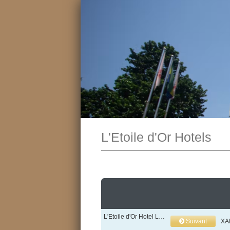
L'Etoile d'Or Hotels
L'Etoile d'Or Hotel London
Suivant
XA