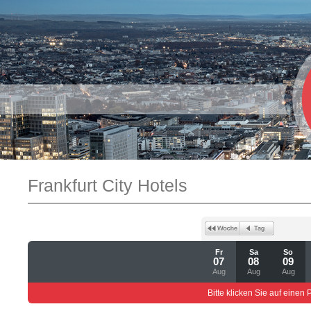
Frankfurt City Hotels
Fr
Sa
So
07
08
09
Aug
Aug
Aug
Bitte klicken Sie auf einen