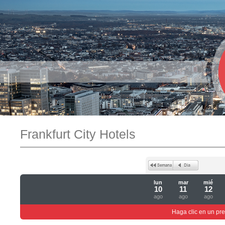
Frankfurt City Hotels
lun
mar
mié
10
11
12
ago
ago
ago
Haga clic en un pre