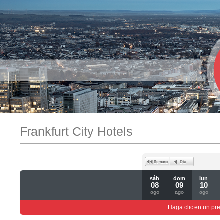
Frankfurt City Hotels
sáb
dom
lun
08
09
10
ago
ago
ago
Haga clic en un pre