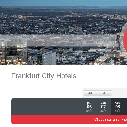
Frankfurt City Hotels
jeu
ven
sam
06
07
08
août
août
août
Cliquez sur un prix 