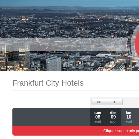
Frankfurt City Hotels
sam
dim
lun
08
09
10
août
août
août
Cliquez sur un prix 