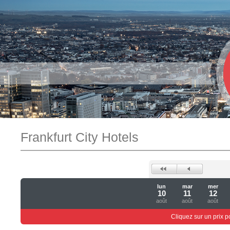
Frankfurt City Hotels
lun
mar
mer
10
11
12
août
août
août
Cliquez sur un prix 