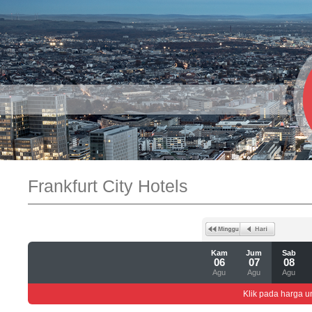
Frankfurt City Hotels
Kam
Jum
Sab
06
07
08
Agu
Agu
Agu
Klik pada harga un