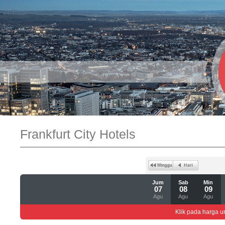
Frankfurt City Hotels
Jum
Sab
Min
07
08
09
Agu
Agu
Agu
Klik pada harga un