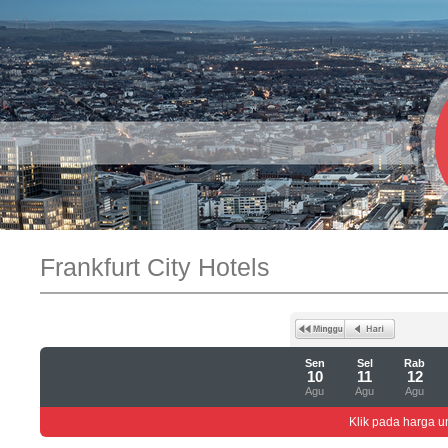
Frankfurt City Hotels
Sen
Sel
Rab
10
11
12
Agu
Agu
Agu
Klik pada harga un