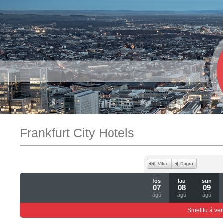
Frankfurt City Hotels
fös
lau
sun
07
08
09
ágú
ágú
ágú
Smelltu á ver