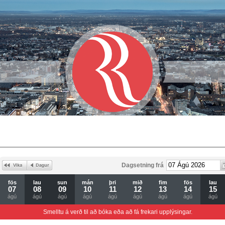
Dagsetning frá
fös
lau
sun
mán
þri
mið
fim
fös
lau
07
08
09
10
11
12
13
14
15
ágú
ágú
ágú
ágú
ágú
ágú
ágú
ágú
ágú
Smelltu á verð til að bóka eða að fá frekari upplýsingar.