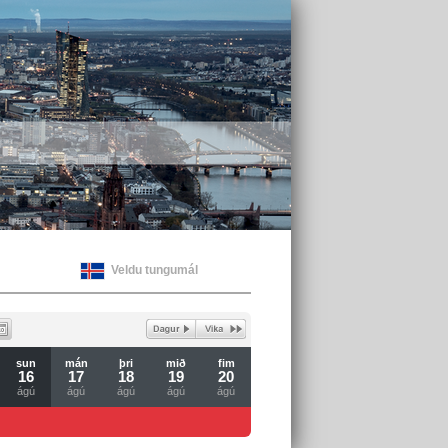
Veldu tungumál
sun
mán
þri
mið
fim
16
17
18
19
20
ágú
ágú
ágú
ágú
ágú