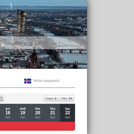
Veldu tungumál
þri
mið
fim
fös
lau
18
19
20
21
22
ágú
ágú
ágú
ágú
ágú