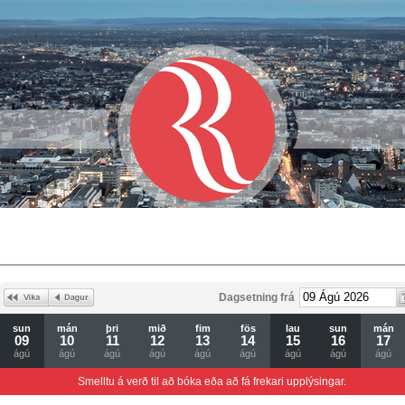
Dagsetning frá
sun
mán
þri
mið
fim
fös
lau
sun
mán
09
10
11
12
13
14
15
16
17
ágú
ágú
ágú
ágú
ágú
ágú
ágú
ágú
ágú
Smelltu á verð til að bóka eða að fá frekari upplýsingar.