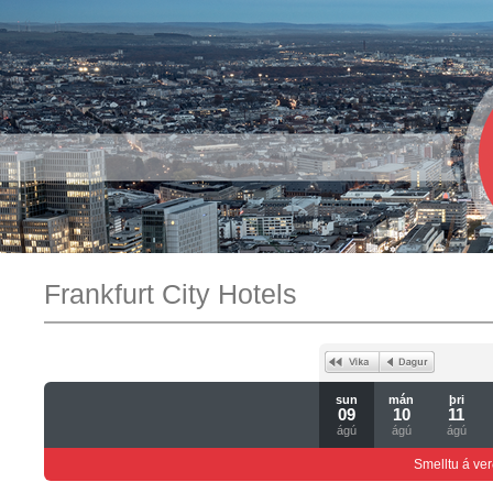
Frankfurt City Hotels
sun
mán
þri
09
10
11
ágú
ágú
ágú
Smelltu á ver