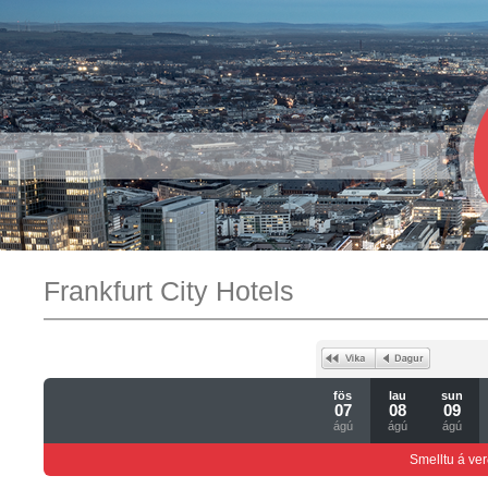
Frankfurt City Hotels
fös
lau
sun
07
08
09
ágú
ágú
ágú
Smelltu á ver