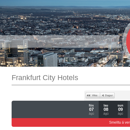
Frankfurt City Hotels
fös
lau
sun
07
08
09
ágú
ágú
ágú
Smelltu á ver