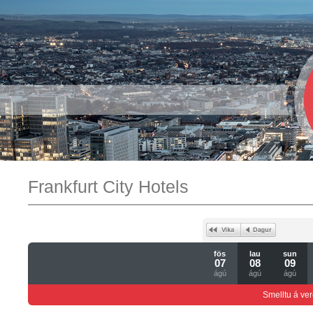
Frankfurt City Hotels
fös
lau
sun
07
08
09
ágú
ágú
ágú
Smelltu á ver