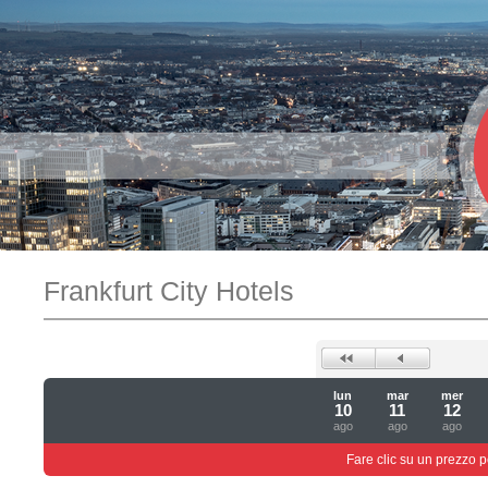
Frankfurt City Hotels
lun
mar
mer
10
11
12
ago
ago
ago
Fare clic su un prezzo pe