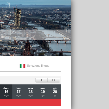
Seleziona lingua
dom
lun
mar
mer
gio
16
17
18
19
20
ago
ago
ago
ago
ago