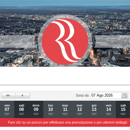
Data da
ven
sab
dom
lun
mar
mer
gio
ven
sab
07
08
09
10
11
12
13
14
15
ago
ago
ago
ago
ago
ago
ago
ago
ago
Fare clic su un prezzo per effettuare una prenotazione o per ulteriori dettagli.