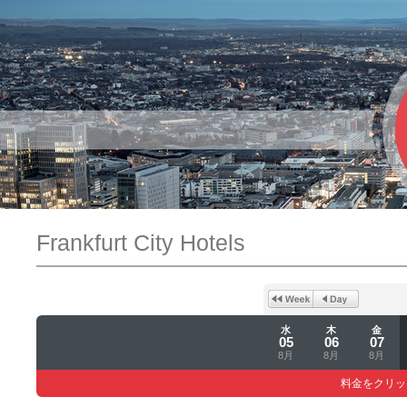
Frankfurt City Hotels
水
木
金
05
06
07
8月
8月
8月
料金をクリッ