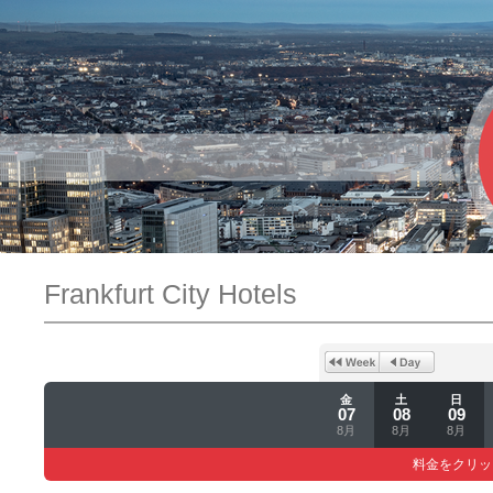
Frankfurt City Hotels
金
土
日
07
08
09
8月
8月
8月
料金をクリッ