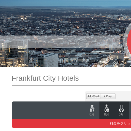
Frankfurt City Hotels
金
土
日
07
08
09
8月
8月
8月
料金をクリッ