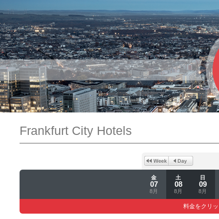
Frankfurt City Hotels
金
土
日
07
08
09
8月
8月
8月
料金をクリッ