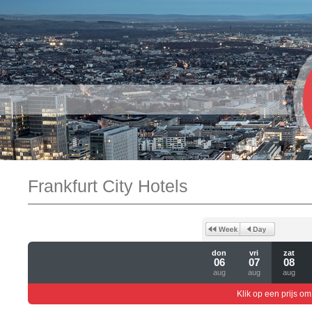
Frankfurt City Hotels
don
vri
zat
06
07
08
aug
aug
aug
Klik op een prijs om