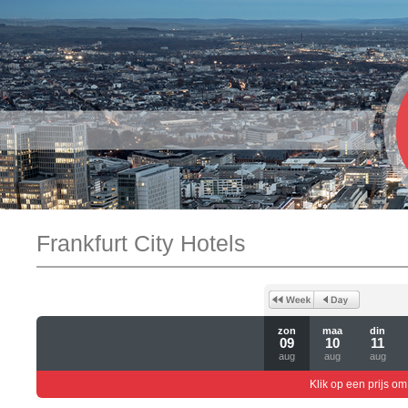
Frankfurt City Hotels
zon
maa
din
09
10
11
aug
aug
aug
Klik op een prijs om