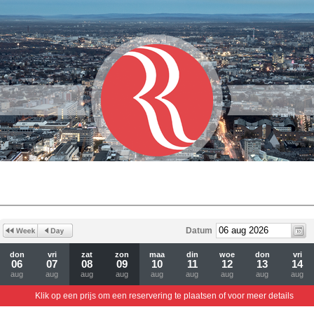
Datum
don
vri
zat
zon
maa
din
woe
don
vri
06
07
08
09
10
11
12
13
14
aug
aug
aug
aug
aug
aug
aug
aug
aug
Klik op een prijs om een reservering te plaatsen of voor meer details