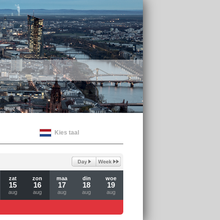
Kies taal
zat
zon
maa
din
woe
15
16
17
18
19
aug
aug
aug
aug
aug