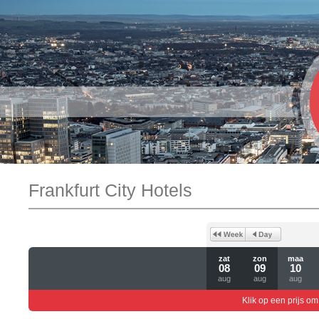
Frankfurt City Hotels
zat
zon
maa
08
09
10
aug
aug
aug
Klik op een prijs om