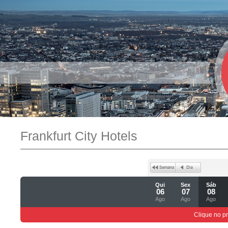
Frankfurt City Hotels
Qui
Sex
Sáb
06
07
08
Ago
Ago
Ago
Clique no p