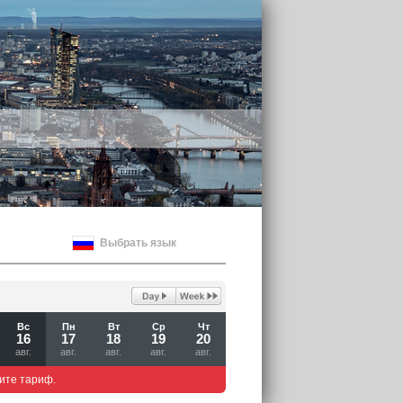
Выбрать язык
Вс
Пн
Вт
Ср
Чт
16
17
18
19
20
авг.
авг.
авг.
авг.
авг.
ите тариф.