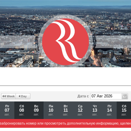
Дата с
Пт
Сб
Вс
Пн
Вт
Ср
Чт
Пт
Сб
07
08
09
10
11
12
13
14
15
авг.
авг.
авг.
авг.
авг.
авг.
авг.
авг.
авг.
забронировать номер или просмотреть дополнительную информацию, щелкн