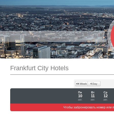
Frankfurt City Hotels
Пн
Вт
Ср
10
11
12
авг.
авг.
авг.
Чтобы забронировать номер или 