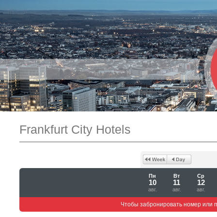
Frankfurt City Hotels
Пн
Вт
Ср
10
11
12
авг.
авг.
авг.
Чтобы забронировать номер или 