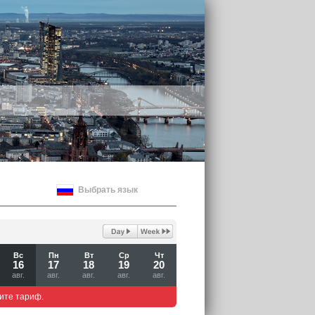
Выбрать язык
Вс
Пн
Вт
Ср
Чт
16
17
18
19
20
авг.
авг.
авг.
авг.
авг.
ите тариф.