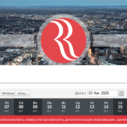
Дата с
Пт
Сб
Вс
Пн
Вт
Ср
Чт
Пт
Сб
07
08
09
10
11
12
13
14
15
авг.
авг.
авг.
авг.
авг.
авг.
авг.
авг.
авг.
забронировать номер или просмотреть дополнительную информацию, щелкн