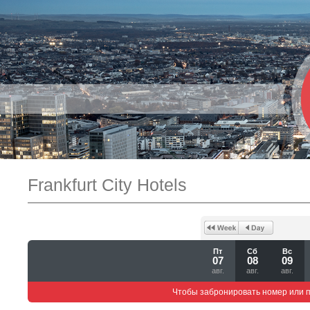
Frankfurt City Hotels
Пт
Сб
Вс
07
08
09
авг.
авг.
авг.
Чтобы забронировать номер или 