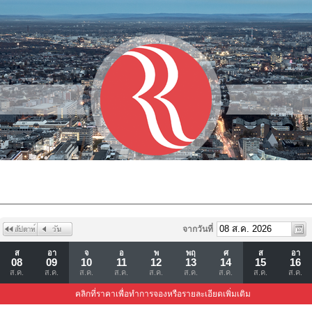
จากวันที่
ส
อา
จ
อ
พ
พฤ
ศ
ส
อา
08
09
10
11
12
13
14
15
16
ส.ค.
ส.ค.
ส.ค.
ส.ค.
ส.ค.
ส.ค.
ส.ค.
ส.ค.
ส.ค.
คลิกที่ราคาเพื่อทำการจองหรือรายละเอียดเพิ่มเติม