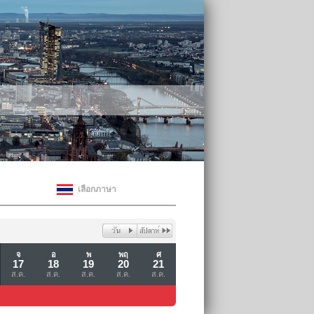
เลือกภาษา
จ
อ
พ
พฤ
ศ
17
18
19
20
21
ส.ค.
ส.ค.
ส.ค.
ส.ค.
ส.ค.